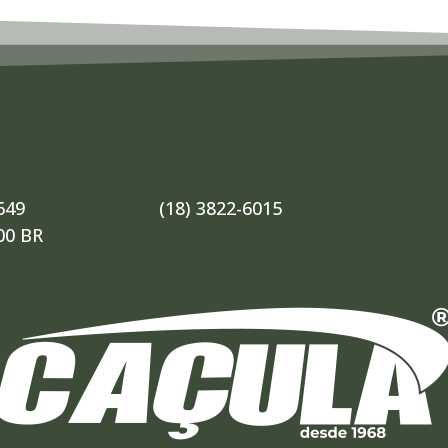
649
(18) 3822-6015
00 BR