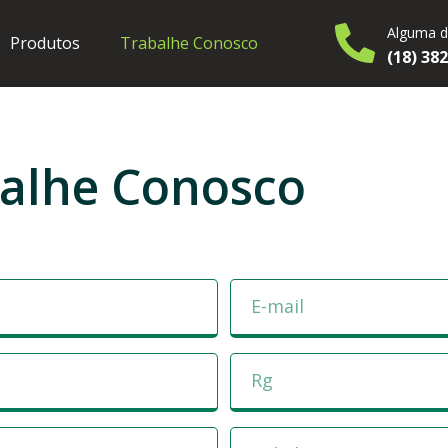
Alguma d
Produtos
Trabalhe Conosco
(18) 38
alhe Conosco